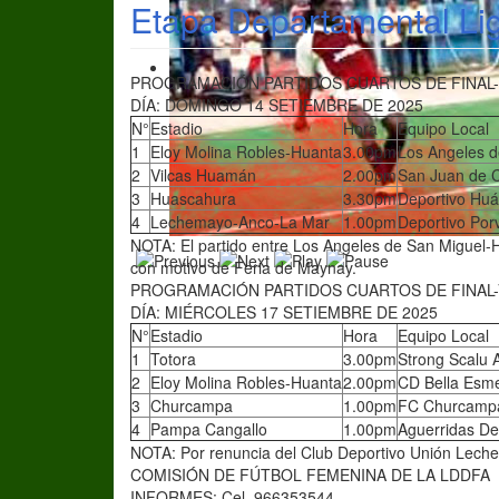
Etapa Departamental L
PROGRAMACIÓN PARTIDOS CUARTOS DE FINAL-
DÍA: DOMINGO 14 SETIEMBRE DE 2025
N°
Estadio
Hora
Equipo Local
1
Eloy Molina Robles-Huanta
3.00pm
Los Angeles d
2
Vilcas Huamán
2.00pm
San Juan de C
3
Huascahura
3.30pm
Deportivo Hu
4
Lechemayo-Anco-La Mar
1.00pm
Deportivo Po
NOTA: El partido entre Los Angeles de San Miguel-
con motivo de Feria de Maynay.
PROGRAMACIÓN PARTIDOS CUARTOS DE FINAL-
DÍA: MIÉRCOLES 17 SETIEMBRE DE 2025
N°
Estadio
Hora
Equipo Local
1
Totora
3.00pm
Strong Scalu
2
Eloy Molina Robles-Huanta
2.00pm
CD Bella Esm
3
Churcampa
1.00pm
FC Churcamp
4
Pampa Cangallo
1.00pm
Aguerridas De
NOTA: Por renuncia del Club Deportivo Unión Lechem
COMISIÓN DE FÚTBOL FEMENINA DE LA LDDFA
INFORMES: Cel. 966353544