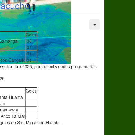
yacucho
Goles
-Huamanga
06
01
01
ucos-Cangallo
01
e setiembre 2025, por las actividades programadas
25
Goles
anta-Huanta
mán
-Huamanga
-Anco-La Mar
ngeles de San Miguel de Huanta.