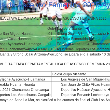
iga de Ascenso Femenina 2025-A
IDA/ETAPA DEPARTAMENTAL LIGA DE ASCENSO FEMENINA 2025
Goles
Equipo Visitante
e San Miguel-Huanta
01
Strong Scalu Arizona-Ayacucho
hito-Vilcas Huamán
01
CD Bella Esmeralda-Huanta
áscar-Ayacucho-Huamanga
06
FC Churcampa 2024-Churcampa
rvenir-Lechemayo-Anco-La Mar
01
Aguerridas Deportes Los Moroch
Huanta y Strong Scalu Arizona-Ayacucho, se jugará el día sábado 13 d
VUELTA/ETAPA DEPARTAMENTAL LIGA DE ASCENSO FEMENINA 20
Goles
Equipo Visitante
 Arizona-Ayacucho-Huamanga
Los Angeles de San Miguel-Hu
eralda-Huanta- Huanta
San Juan de Chito-Vilcas Hua
a 2024-Churcampa-Churcampa
Deportivo Huáscar-Ayacucho
portes Los Morochucos-Cangallo
Deportivo Porvenir-Lechemayo
ayo de Anco La Mar, se clasificó a los cuartos de final el Club Los A