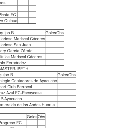
nos
Picota FC
vo Quinua
quipo B
Goles
Obs
lorioso Mariscal Cáceres
lorioso San Juan
ery García Zárate
línica Mariscal Cáceres
olo Fernández
-MASTER-IBETH
quipo B
Goles
Obs
olegio Contadores de Ayacucho
port Club Berrocal
ruz Azul FC-Pacaycasa
IP-Ayacucho
smeralda de los Andes Huanta
Goles
Obs
 Progreso FC