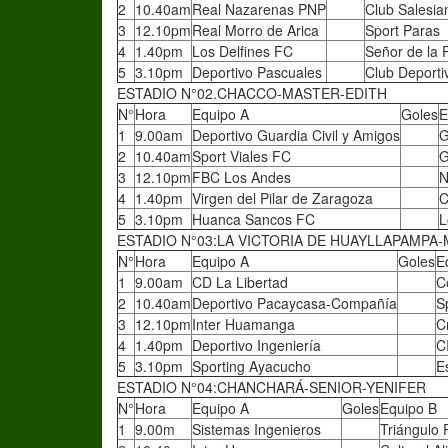
2
10.40am
Real Nazarenas PNP
Club Salesia
3
12.10pm
Real Morro de Arica
Sport Paras
4
1.40pm
Los Delfines FC
Señor de la 
5
3.10pm
Deportivo Pascuales
Club Deporti
ESTADIO N°02.CHACCO-MASTER-EDITH
N°
Hora
Equipo A
Goles
E
1
9.00am
Deportivo Guardia Civil y Amigos
G
2
10.40am
Sport Viales FC
G
3
12.10pm
FBC Los Andes
N
4
1.40pm
Virgen del Pilar de Zaragoza
C
5
3.10pm
Huanca Sancos FC
L
ESTADIO N°03:LA VICTORIA DE HUAYLLAPAMPA
N°
Hora
Equipo A
Goles
E
1
9.00am
CD La Libertad
C
2
10.40am
Deportivo Pacaycasa-Compañía
S
3
12.10pm
Inter Huamanga
C
4
1.40pm
Deportivo Ingeniería
C
5
3.10pm
Sporting Ayacucho
E
ESTADIO N°04:CHANCHARÁ-SENIOR-YENIFER
N°
Hora
Equipo A
Goles
Equipo B
1
9.00m
Sistemas Ingenieros
Triángulo