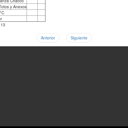
lianza Chacco
Totos y Anexos
 FC
or
113
Anterior
Siguiente