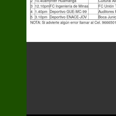
2
10.40am
Inter Huamanga
Cultural A
3
12.10pm
FC Ingeniería de Minas
FC Unión 
4
1.40pm
Deportivo GUE-MC-99
Auditores
5
3.10pm
Deportivo ENACE-JOV
Boca Juni
NOTA: Si advierte algún error llamar al Cel. 966650