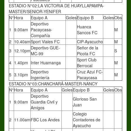
ESTADIO N°02:LA VICTORIA DE HUAYLLAPAMPA-
MASTER/SENIOR-YENIFER
N°
Hora
Equipo A
Goles
Equipo B
Goles
Obs
Deportivo
Huanca
1
9.00am
Pacaycasa-
M
Sancos FC
Compañía
2
10.40am
Sport Viales FC
CIP-Ayacucho
M
Deportivo GUE-
Señor de la
3
12.10pm
S
MC-99
Picota FC
Sport Club
4
1.40pm
Inter Huamanga
M
Berrocal
Deportivo
Cruz Azul FC-
5
3.10pm
M
Ingeniería
Pacaycasa
ESTADIO N°03:CHANCHARÁ-MASTER-NANCY
N°
Hora
Equipo A
Goles
Equipo B
Goles
Obs
Deportivo
Glorioso San
1
9.00am
Guardia Civil y
Juan
Amigos
Colegio
2
11.00am
FBC Los Andes
Contadores de
Ayacucho