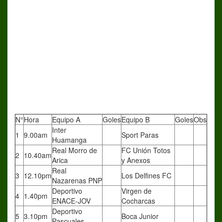
N°
Hora
Equipo A
Goles
Equipo B
Goles
Obs
Inter
1
9.00am
Sport Paras
Huamanga
Real Morro de
FC Unión Totos
2
10.40am
Arica
y Anexos
Real
3
12.10pm
Los Delfines FC
Nazarenas PNP
Deportivo
Virgen de
4
1.40pm
ENACE-JOV
Cocharcas
Deportivo
5
3.10pm
Boca Junior
Pascuales