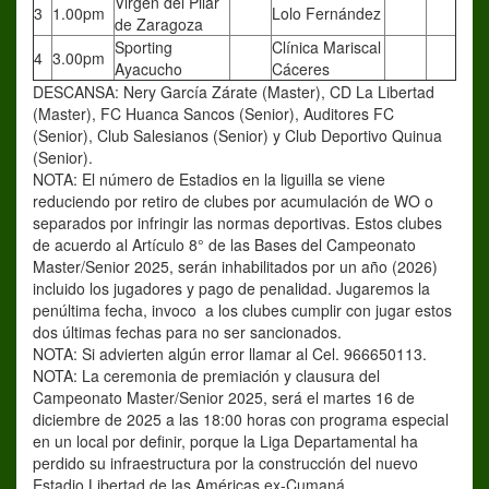
Virgen del Pilar
3
1.00pm
Lolo Fernández
de Zaragoza
Sporting
Clínica Mariscal
4
3.00pm
Ayacucho
Cáceres
DESCANSA: Nery García Zárate (Master), CD La Libertad
(Master), FC Huanca Sancos (Senior), Auditores FC
(Senior), Club Salesianos (Senior) y Club Deportivo Quinua
(Senior).
NOTA: El número de Estadios en la liguilla se viene
reduciendo por retiro de clubes por acumulación de WO o
separados por infringir las normas deportivas. Estos clubes
de acuerdo al Artículo 8° de las Bases del Campeonato
Master/Senior 2025, serán inhabilitados por un año (2026)
incluido los jugadores y pago de penalidad. Jugaremos la
penúltima fecha, invoco a los clubes cumplir con jugar estos
dos últimas fechas para no ser sancionados.
NOTA: Si advierten algún error llamar al Cel. 966650113.
NOTA: La ceremonia de premiación y clausura del
Campeonato Master/Senior 2025, será el martes 16 de
diciembre de 2025 a las 18:00 horas con programa especial
en un local por definir, porque la Liga Departamental ha
perdido su infraestructura por la construcción del nuevo
Estadio Libertad de las Américas ex-Cumaná.