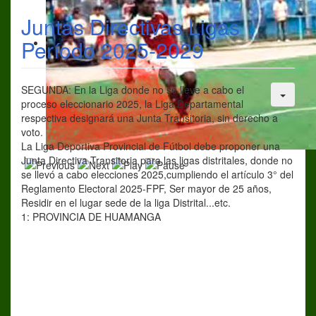
Juntas Directivas Ligas
Período 2025-2029
SEGUNDA: En la Liga donde no se lleve a cabo el
proceso eleccionario 2025, la Liga Departamental
respectiva designará una Junta Transitoria, sin derecho a
voto.
La Liga Deportiva Provincial de Fútbol debe proponer una
Junta Directiva Transitoria para las ligas distritales, donde no
se llevó a cabo elecciones 2025,cumpliendo el artículo 3° del
Reglamento Electoral 2025-FPF, Ser mayor de 25 años,
Residir en el lugar sede de la liga Distrital...etc.
1: PROVINCIA DE HUAMANGA