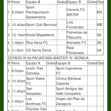
N°
Hora
Equipo A
Goles
Equipo B
Goles
Obs
Sport
Canaria FC-
1
9.00am
Pachapunpum-
MA
ASCRA
Sacsamarca
Lolo
2
10.40am
Sport Club Berrocal
MB
Fernández
Palmeiras de
3
12.10pm
Social Magdalena
SA
Pilacucho
4
1.40pm
Rica Naza FC
Arenales FC
SA
Real
5
3.10pm
CD Santa Elena
SA
Pacaycasa
ESTADIO N°06:PACAYCASA-MASTER "A"-MÓNICA
N°
Hora
Equipo A
Goles
Equipo B
Goles
Obs
Unión Tres
Sport Ingenieros
1
8.50am
Estrellas
FC
Sport Viales
Clínica Mariscal
2
10.20am
FC
Cáceres
San
Sport Amigos del
3
11.40am
Sebastián
Valle Compañía
Las
Virgen del Pilar de
4
1.00pm
Américas FC
Zaragoza
Glorioso San