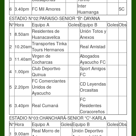
Inter
6
3.40pm
FC Mil Amores
SC
Huamanga
ESTADIO N°02:PARAISO-SENIOR "B"-DAYANA
N°
Hora
Equipo A
Goles
Equipo B
Goles
Obs
Residentes de
Unión Totos y
1
8.50am
Huanacavelica
Anexos
Transportes Tinka
2
10.20am
Real Amistad
Tours Hermanos
Virgen de
Abogados
3
11.40am
Cocharcas
Ayacucho FC
Club Deportivo
Sport Amigos
4
1.00pm
Quinua
FC
FC Comerciantes
CD Leyendas
5
2.20pm
Unidos de
Orcasitas
Ayacucho
FC
6
3.40pm
Real Cumaná
Residentes
Coracoreños
ESTADIO N°03:CHANCHARÁ-SENIOR "C"-KARLA
N°
Hora
Equipo A
Goles
Equipo B
Goles
Obs
Real Morro de
Unión Deportivo
1
9.00am