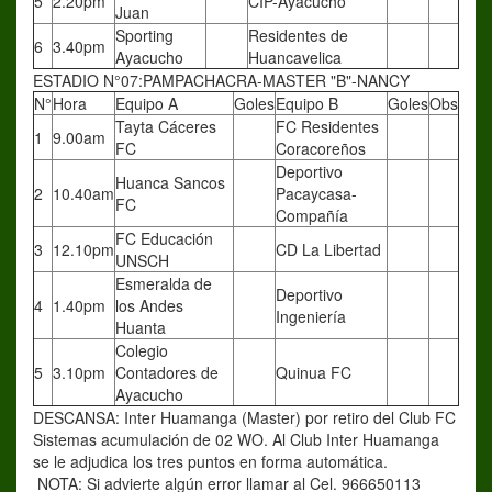
5
2.20pm
CIP-Ayacucho
Juan
Sporting
Residentes de
6
3.40pm
Ayacucho
Huancavelica
ESTADIO N°07:PAMPACHACRA-MASTER "B"-NANCY
N°
Hora
Equipo A
Goles
Equipo B
Goles
Obs
Tayta Cáceres
FC Residentes
1
9.00am
FC
Coracoreños
Deportivo
Huanca Sancos
2
10.40am
Pacaycasa-
FC
Compañía
FC Educación
3
12.10pm
CD La Libertad
UNSCH
Esmeralda de
Deportivo
4
1.40pm
los Andes
Ingeniería
Huanta
Colegio
5
3.10pm
Contadores de
Quinua FC
Ayacucho
DESCANSA: Inter Huamanga (Master) por retiro del Club FC
Sistemas acumulación de 02 WO. Al Club Inter Huamanga
se le adjudica los tres puntos en forma automática.
NOTA: Si advierte algún error llamar al Cel. 966650113