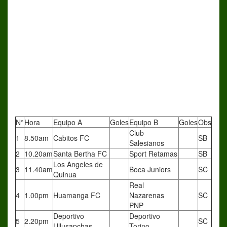
N°
Hora
Equipo A
Goles
Equipo B
Goles
Obs
Club
1
8.50am
Cabitos FC
SB
Salesianos
2
10.20am
Santa Bertha FC
Sport Retamas
SB
Los Angeles de
3
11.40am
Boca Juniors
SC
Quinua
Real
4
1.00pm
Huamanga FC
Nazarenas
SC
PNP
Deportivo
Deportivo
5
2.20pm
SC
Ullusapchas
Torino