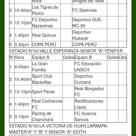
Arica
Amigos del Valle
Los Tigres de
2
10.40am
FC Sistemas
Perico
FC Deportivo
Deportivo GUE-
3
12.10pm
Nazarenas
MC-99
Deportivo
4
1.40pm
Real Quinua
Huascar
5
3.30pm
COPA PERÚ
COPA PERÚ
ESTADIO N°04:VALLE ESPERANZA-SENIOR "A"-YENIFER
N°
Hora
Equipo A
Goles
Equipo B
Goles
Obs
La Gran
FC Educación
1
9.00am
Familia
UNSCH
Sport Club
Deportivo
2
10.40am
Maravillas
Cumaná
Real Abogados
3
12.10pm
Sport Paras
FC
Real Cocharcas
Rectificaciones
4
1.40pm
FC
López
Racing de
FC Huanca
5
3.10pm
Chanchará
Sancos
ESTADIO N°05:LA VICTORIA DE HUAYLLAPAMPA-
MASTER"A" Y "B" Y SENIOR "A"-EDITH