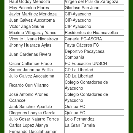
Raul Godoy Mendoza
Virgen del Pilar de Zaragoza
Eloy Palomino Flores
Glorioso San Juan
Javier Martinez Mendoza
CIP-Ayacucho
Juan Galvez Auccatoma
CIP-Ayacucho
Victor Zaga Sauñe
CIP-Ayacucho
Máximo Villagaray Yance
Residentes de Huancavelica
Vicente Lizana Hinostroza
Canaria FC-ASCRA
Jhonny Huaraca Aylas
Tayta Cáceres FC
Deportivo Pacaycasa-
Juan Cárdenas Rivera
Compañía
Oscar Callampe Prado
FC Educación UNSCH
Samer Janampa Patilla
CD La Libertad
Julio Galvez Auccatoma
CD La Libertad
Colegio Contadores de
Ricardo Curi Villarino
Ayacucho
José Antonio Arones
Colegio Contadores de
Ccancce
Ayacucho
Jaak Sanchez Aparicio
Quinua FC
Diogenes Loayza Garcia
Quinua FC
Julio Cesar Najarro Torres
Lolo Fernandez
Carlos Lopez Alanya
La Gran Familia
Fernando Llacctahuaman