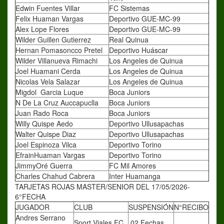
Edwin Fuentes Villar
FC Sistemas
Felix Huaman Vargas
Deportivo GUE-MC-99
Alex Lope Flores
Deportivo GUE-MC-99
Wilder Guillen Gutierrez
Real Quinua
Hernan Pomasoncco Pretel
Deportivo Huáscar
Wilder Villanueva Rimachi
Los Angeles de Quinua
Joel Huamani Cerda
Los Angeles de Quinua
Nicolas Vela Salazar
Los Angeles de Quinua
Migdol Garcia Luque
Boca Juniors
N De La Cruz Auccapuclla
Boca Juniors
Juan Rado Roca
Boca Juniors
Willy Quispe Aedo
Deportivo Ullusapachas
Walter Quispe Diaz
Deportivo Ullusapachas
Joel Espinoza Vilca
Deportivo Torino
EfrainHuaman Vargas
Deportivo Torino
JimmyOré Guerra
FC Mil Amores
Charles Chahud Cabrera
Inter Huamanga
TARJETAS ROJAS MASTER/SENIOR DEL 17/05/2026-
6°FECHA
JUGADOR
CLUB
SUSPENSIÓN
N°RECIBO
Andres Serrano
Sport Viales FC
02 Fechas