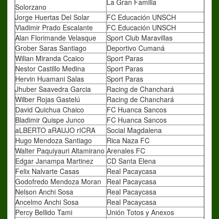
La Gran Familia
Solorzano
Jorge Huertas Del Solar
FC Educación UNSCH
Vladimir Prado Escalante
FC Educación UNSCH
Alan Florimande Velasque
Sport Club Maravillas
Grober Saras Santiago
Deportivo Cumaná
Wilian Miranda Ccaico
Sport Paras
Nestor Castillo Medina
Sport Paras
Hervin Huamani Salas
Sport Paras
Jhuber Saavedra Garcia
Racing de Chanchará
Wilber Rojas Gastelú
Racing de Chanchará
David Quichua Chaico
FC Huanca Sancos
Bladimir Quispe Junco
FC Huanca Sancos
aLBERTO aRAUJO rICRA
Social Magdalena
Hugo Mendoza Santiago
Rica Naza FC
Walter Paquiyauri Altamirano
Arenales FC
Edgar Janampa Martinez
CD Santa Elena
Felix Nalvarte Casas
Real Pacaycasa
Godofredo Mendoza Moran
Real Pacaycasa
Nelson Anchi Sosa
Real Pacaycasa
Ancelmo Anchi Sosa
Real Pacaycasa
Percy Bellido Tami
Unión Totos y Anexos