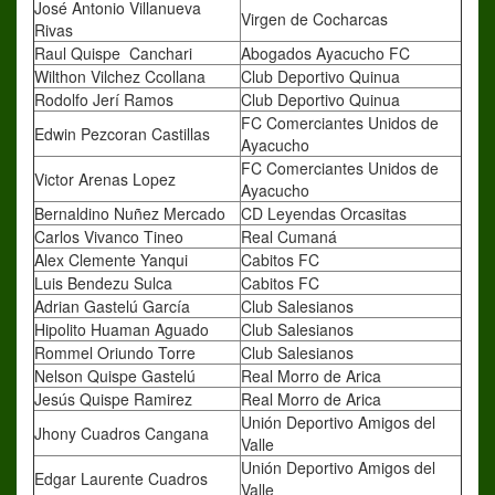
José Antonio Villanueva
Virgen de Cocharcas
Rivas
Raul Quispe Canchari
Abogados Ayacucho FC
Wilthon Vilchez Ccollana
Club Deportivo Quinua
Rodolfo Jerí Ramos
Club Deportivo Quinua
FC Comerciantes Unidos de
Edwin Pezcoran Castillas
Ayacucho
FC Comerciantes Unidos de
Victor Arenas Lopez
Ayacucho
Bernaldino Nuñez Mercado
CD Leyendas Orcasitas
Carlos Vivanco Tineo
Real Cumaná
Alex Clemente Yanqui
Cabitos FC
Luis Bendezu Sulca
Cabitos FC
Adrian Gastelú García
Club Salesianos
Hipolito Huaman Aguado
Club Salesianos
Rommel Oriundo Torre
Club Salesianos
Nelson Quispe Gastelú
Real Morro de Arica
Jesús Quispe Ramirez
Real Morro de Arica
Unión Deportivo Amigos del
Jhony Cuadros Cangana
Valle
Unión Deportivo Amigos del
Edgar Laurente Cuadros
Valle