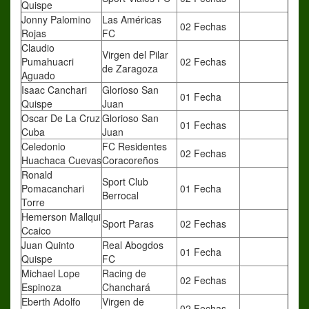
Quispe
Jonny Palomino
Las Américas
02 Fechas
Rojas
FC
Claudio
Virgen del Pilar
Pumahuacri
02 Fechas
de Zaragoza
Aguado
Isaac Canchari
Glorioso San
01 Fecha
Quispe
Juan
Oscar De La Cruz
Glorioso San
01 Fechas
Cuba
Juan
Celedonio
FC Residentes
02 Fechas
Huachaca Cuevas
Coracoreños
Ronald
Sport Club
Pomacanchari
01 Fecha
Berrocal
Torre
Hemerson Mallqui
Sport Paras
02 Fechas
Ccaico
Juan Quinto
Real Abogdos
01 Fecha
Quispe
FC
Michael Lope
Racing de
02 Fechas
Espinoza
Chanchará
Eberth Adolfo
Virgen de
02 Fechas