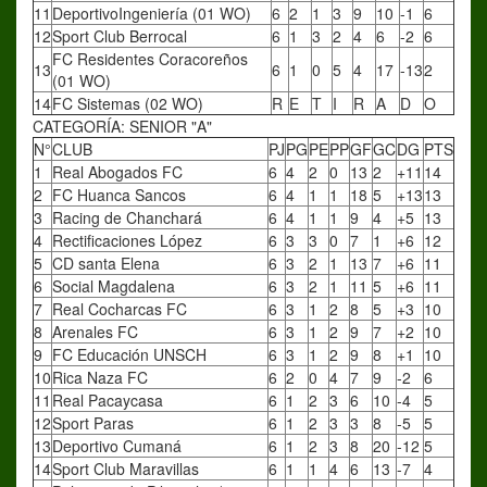
11
DeportivoIngeniería (01 WO)
6
2
1
3
9
10
-1
6
12
Sport Club Berrocal
6
1
3
2
4
6
-2
6
FC Residentes Coracoreños
13
6
1
0
5
4
17
-13
2
(01 WO)
14
FC Sistemas (02 WO)
R
E
T
I
R
A
D
O
CATEGORÍA: SENIOR "A"
N°
CLUB
PJ
PG
PE
PP
GF
GC
DG
PTS
1
Real Abogados FC
6
4
2
0
13
2
+11
14
2
FC Huanca Sancos
6
4
1
1
18
5
+13
13
3
Racing de Chanchará
6
4
1
1
9
4
+5
13
4
Rectificaciones López
6
3
3
0
7
1
+6
12
5
CD santa Elena
6
3
2
1
13
7
+6
11
6
Social Magdalena
6
3
2
1
11
5
+6
11
7
Real Cocharcas FC
6
3
1
2
8
5
+3
10
8
Arenales FC
6
3
1
2
9
7
+2
10
9
FC Educación UNSCH
6
3
1
2
9
8
+1
10
10
Rica Naza FC
6
2
0
4
7
9
-2
6
11
Real Pacaycasa
6
1
2
3
6
10
-4
5
12
Sport Paras
6
1
2
3
3
8
-5
5
13
Deportivo Cumaná
6
1
2
3
8
20
-12
5
14
Sport Club Maravillas
6
1
1
4
6
13
-7
4