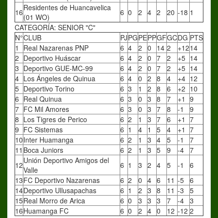
Residentes de Huancavelica
16
6
0
2
4
2
20
-18
1
(01 WO)
CATEGORÍA: SENIOR "C"
N°
CLUB
PJ
PG
PE
PP
GF
GC
DG
PTS
1
Real Nazarenas PNP
6
4
2
0
14
2
+12
14
2
Deportivo Huáscar
6
4
2
0
7
2
+5
14
3
Deportivo GUE-MC-99
6
4
2
0
7
2
+5
14
4
Los Ángeles de Quinua
6
4
0
2
8
4
+4
12
5
Deportivo Torino
6
3
1
2
8
6
+2
10
6
Real Quinua
6
3
0
3
8
7
+1
9
7
FC Mil Amores
6
3
0
3
7
8
-1
9
8
Los Tigres de Perico
6
2
1
3
7
6
+1
7
9
FC Sistemas
6
1
4
1
5
4
+1
7
10
Inter Huamanga
6
2
1
3
4
5
-1
7
11
Boca Juniors
6
2
1
3
5
9
-4
7
Unión Deportivo Amigos del
12
6
1
3
2
4
5
-1
6
Valle
13
FC Deportivo Nazarenas
6
2
0
4
6
11
-5
6
14
Deportivo Ullusapachas
6
1
2
3
8
11
-3
5
15
Real Morro de Arica
6
0
3
3
3
7
-4
3
16
Huamanga FC
6
0
2
4
0
12
-12
2