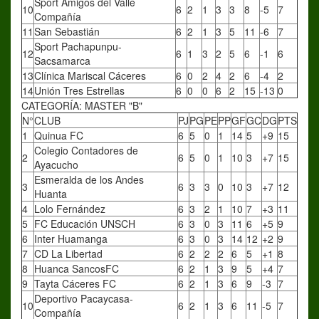
Sport Amigos del Valle
10
6
2
1
3
3
8
-5
7
Compañía
11
San Sebastián
6
2
1
3
5
11
-6
7
Sport Pachapunpu-
12
6
1
3
2
5
6
-1
6
Sacsamarca
13
Clínica Mariscal Cáceres
6
0
2
4
2
6
-4
2
14
Unión Tres Estrellas
6
0
0
6
2
15
-13
0
CATEGORÍA: MASTER "B"
N°
CLUB
PJ
PG
PE
PP
GF
GC
DG
PTS
1
Quinua FC
6
5
0
1
14
5
+9
15
Colegio Contadores de
2
6
5
0
1
10
3
+7
15
Ayacucho
Esmeralda de los Andes
3
6
3
3
0
10
3
+7
12
Huanta
4
Lolo Fernández
6
3
2
1
10
7
+3
11
5
FC Educación UNSCH
6
3
0
3
11
6
+5
9
6
Inter Huamanga
6
3
0
3
14
12
+2
9
7
CD La Libertad
6
2
2
2
6
5
+1
8
8
Huanca SancosFC
6
2
1
3
9
5
+4
7
9
Tayta Cáceres FC
6
2
1
3
6
9
-3
7
Deportivo Pacaycasa-
10
6
2
1
3
6
11
-5
7
Compañía