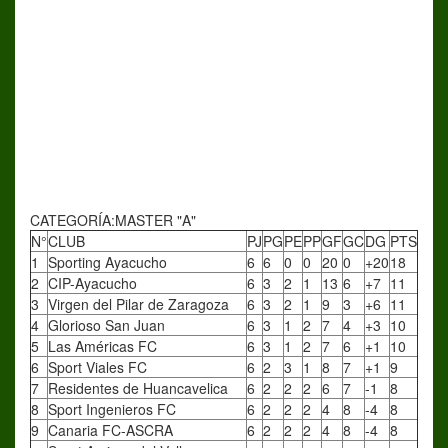
CATEGORÍA:MASTER "A"
N°
CLUB
PJ
PG
PE
PP
GF
GC
DG
PTS
1
Sporting Ayacucho
6
6
0
0
20
0
+20
18
2
CIP-Ayacucho
6
3
2
1
13
6
+7
11
3
Virgen del Pilar de Zaragoza
6
3
2
1
9
3
+6
11
4
Glorioso San Juan
6
3
1
2
7
4
+3
10
5
Las Américas FC
6
3
1
2
7
6
+1
10
6
Sport Viales FC
6
2
3
1
8
7
+1
9
7
Residentes de Huancavelica
6
2
2
2
6
7
-1
8
8
Sport Ingenieros FC
6
2
2
2
4
8
-4
8
9
Canaria FC-ASCRA
6
2
2
2
4
8
-4
8