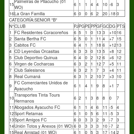
Palmeiras de Pilacucho (01
15
6
1
1
4
4
10
-6
3
WO)
16
La Gran Familia
6
0
0
6
2
20
-18
0
CATEGORÍA:SENIOR "B"
N°
CLUB
PJ
PG
PE
PP
GF
GC
DG
PTS
1
FC Residentes Coracoreños
6
5
1
0
13
3
+10
16
2
Santa Bertha FC
6
5
0
1
11
4
+7
15
3
Cabitos FC
6
4
1
1
18
6
+12
13
4
CD Leyendas Orcasitas
6
3
3
0
13
5
+8
12
5
Club Deportivo Quinua
6
4
0
2
12
6
+6
12
6
Virgen de Cocharcas
6
3
2
1
12
7
+5
11
7
Club Salesianos
6
3
2
1
7
3
+4
11
8
Real Cumaná
6
3
1
2
10
7
+3
10
FC Comerciantes Unidos de
9
6
1
4
1
9
8
+1
7
Ayacucho
Transportes Tinta Tours
10
6
2
1
3
8
8
0
7
Hermanos
11
Abogados Ayacucho FC
6
1
1
4
6
11
-5
4
12
Sport Retamas
6
1
0
5
6
11
-5
3
13
Sport Amigos FC
6
0
3
3
2
9
-7
3
14
Unión Totos y Anexos (01 WO)
6
0
3
3
3
10
-7
2
15
Real Amistad (01 WO)
6
1
0
5
3
17
-14
2