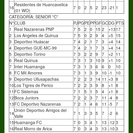
Residentes de Huancavelica
16
7
0
2
5
2
23
-21
1
(01 WO)
CATEGORÍA: SENIOR "C"
N°
CLUB
PJ
PG
PE
PP
GF
GC
DG
PTS
1
Real Nazarenas PNP
7
5
2
0
15
2
+13
17
2
Los Angeles de Quinua
7
5
0
2
9
4
+5
15
3
Deportivo Huáscar
7
4
2
1
7
3
+4
14
4
Deportivo GUE-MC-99
7
4
2
1
7
3
+4
14
5
Deportivo Torino
7
3
2
2
9
7
+2
11
6
Real Quinua
7
3
1
3
10
9
+1
10
7
Inter Huamanga
7
3
1
3
6
6
0
10
8
FC Mil Amores
7
3
1
3
9
10
-1
10
9
Deportivo Ullusapachas
7
2
2
3
14
11
+3
8
10
Los Tigres de Perico
7
2
2
3
9
8
+1
8
11
FC Sistemas
7
1
5
1
5
4
+1
8
12
Boca Juniors
7
2
2
3
7
11
-4
8
13
FC Deportivo Nazarenas
7
2
1
4
6
11
-5
7
Unión Deportivo Amigos del
14
7
1
3
3
5
7
-2
6
Valle
15
Huamanga FC
7
0
3
4
1
13
-12
3
16
Real Morro de Arica
7
0
3
4
3
13
-10
3