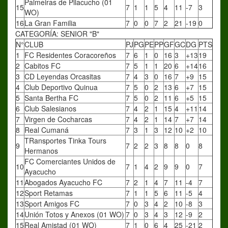
Palmeiras de Pilacucho (01
15
7
1
1
5
4
11
-7
3
WO)
16
La Gran Familia
7
0
0
7
2
21
-19
0
CATEGORÍA: SENIOR "B"
N°
CLUB
PJ
PG
PE
PP
GF
GC
DG
PTS
1
FC Residentes Coracoreños
7
6
1
0
16
3
+13
19
2
Cabitos FC
7
5
1
1
20
6
+14
16
3
CD Leyendas Orcasitas
7
4
3
0
16
7
+9
15
4
Club Deportivo Quinua
7
5
0
2
13
6
+7
15
5
Santa Bertha FC
7
5
0
2
11
6
+5
15
6
Club Salesianos
7
4
2
1
15
4
+11
14
7
Virgen de Cocharcas
7
4
2
1
14
7
+7
14
8
Real Cumaná
7
3
1
3
12
10
+2
10
TRansportes Tinka Tours
9
7
2
2
3
8
8
0
8
Hermanos
FC Comerciantes Unidos de
10
7
1
4
2
9
9
0
7
Ayacucho
11
Abogados Ayacucho FC
7
2
1
4
7
11
-4
7
12
Sport Retamas
7
1
1
5
6
11
-5
4
13
Sport Amigos FC
7
0
3
4
2
10
-8
3
14
Unión Totos y Anexos (01 WO)
7
0
3
4
3
12
-9
2
15
Real Amistad (01 WO)
7
1
0
6
4
25
-21
2