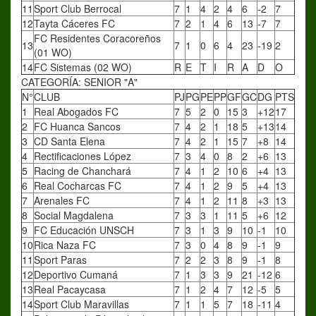
11
Sport Club Berrocal
7
1
4
2
4
6
-2
7
12
Tayta Cáceres FC
7
2
1
4
6
13
-7
7
FC Residentes Coracoreños
13
7
1
0
6
4
23
-19
2
(01 WO)
14
FC Sistemas (02 WO)
R
E
T
I
R
A
D
O
CATEGORÍA: SENIOR "A"
N°
CLUB
PJ
PG
PE
PP
GF
GC
DG
PTS
1
Real Abogados FC
7
5
2
0
15
3
+12
17
2
FC Huanca Sancos
7
4
2
1
18
5
+13
14
3
CD Santa Elena
7
4
2
1
15
7
+8
14
4
Rectificaciones López
7
3
4
0
8
2
+6
13
5
Racing de Chanchará
7
4
1
2
10
6
+4
13
6
Real Cocharcas FC
7
4
1
2
9
5
+4
13
7
Arenales FC
7
4
1
2
11
8
+3
13
8
Social Magdalena
7
3
3
1
11
5
+6
12
9
FC Educación UNSCH
7
3
1
3
9
10
-1
10
10
Rica Naza FC
7
3
0
4
8
9
-1
9
11
Sport Paras
7
2
2
3
8
9
-1
8
12
Deportivo Cumaná
7
1
3
3
9
21
-12
6
13
Real Pacaycasa
7
1
2
4
7
12
-5
5
14
Sport Club Maravillas
7
1
1
5
7
18
-11
4