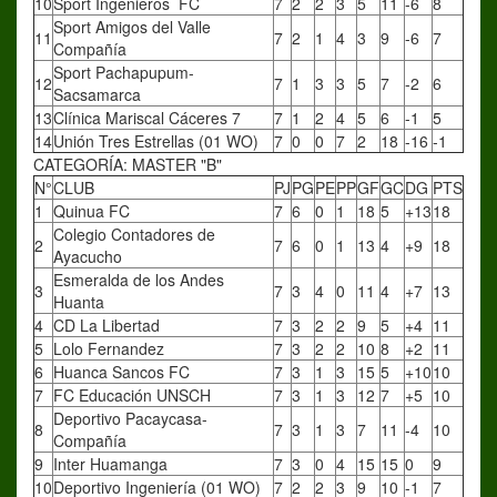
10
Sport Ingenieros FC
7
2
2
3
5
11
-6
8
Sport Amigos del Valle
11
7
2
1
4
3
9
-6
7
Compañía
Sport Pachapupum-
12
7
1
3
3
5
7
-2
6
Sacsamarca
13
Clínica Mariscal Cáceres 7
7
1
2
4
5
6
-1
5
14
Unión Tres Estrellas (01 WO)
7
0
0
7
2
18
-16
-1
CATEGORÍA: MASTER "B"
N°
CLUB
PJ
PG
PE
PP
GF
GC
DG
PTS
1
Quinua FC
7
6
0
1
18
5
+13
18
Colegio Contadores de
2
7
6
0
1
13
4
+9
18
Ayacucho
Esmeralda de los Andes
3
7
3
4
0
11
4
+7
13
Huanta
4
CD La Libertad
7
3
2
2
9
5
+4
11
5
Lolo Fernandez
7
3
2
2
10
8
+2
11
6
Huanca Sancos FC
7
3
1
3
15
5
+10
10
7
FC Educación UNSCH
7
3
1
3
12
7
+5
10
Deportivo Pacaycasa-
8
7
3
1
3
7
11
-4
10
Compañía
9
Inter Huamanga
7
3
0
4
15
15
0
9
10
Deportivo Ingeniería (01 WO)
7
2
2
3
9
10
-1
7