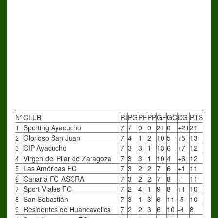
N°
CLUB
PJ
PG
PE
PP
GF
GC
DG
PTS
1
Sporting Ayacucho
7
7
0
0
21
0
+21
21
2
Glorioso San Juan
7
4
1
2
10
5
+5
13
3
CIP-Ayacucho
7
3
3
1
13
6
+7
12
4
Virgen del Pilar de Zaragoza
7
3
3
1
10
4
+6
12
5
Las Américas FC
7
3
2
2
7
6
+1
11
6
Canaria FC-ASCRA
7
3
2
2
7
8
-1
11
7
Sport Viales FC
7
2
4
1
9
8
+1
10
8
San Sebastián
7
3
1
3
6
11
-5
10
9
Residentes de Huancavelica
7
2
2
3
6
10
-4
8